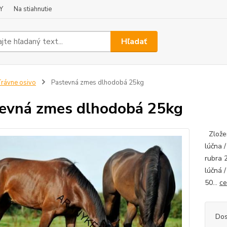
Y
Na stiahnutie
Hľadať
rávne osivo
Pastevná zmes dlhodobá 25kg
evná zmes dlhodobá 25kg
Zložen
lúčna 
rubra 
lúčná 
50...
ce
Dos