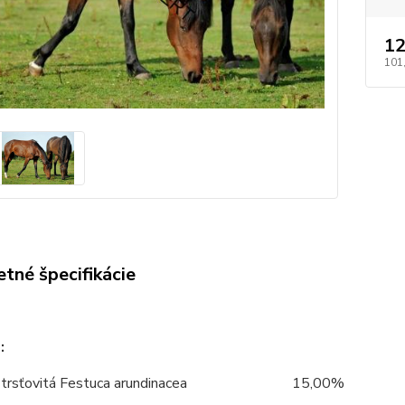
12
101
tné špecifikácie
:
trsťovitá Festuca arundinacea
15,00%