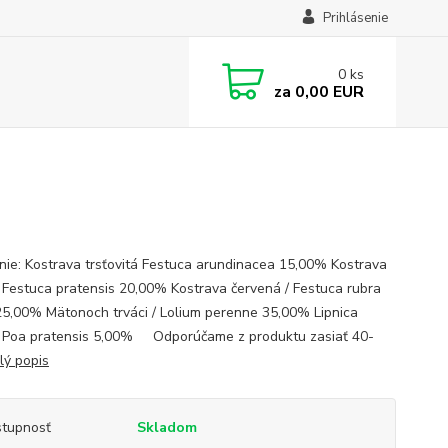
Prihlásenie
0
ks
za
0,00 EUR
ie: Kostrava trsťovitá Festuca arundinacea 15,00% Kostrava
/ Festuca pratensis 20,00% Kostrava červená / Festuca rubra
25,00% Mätonoch trváci / Lolium perenne 35,00% Lipnica
/ Poa pratensis 5,00% Odporúčame z produktu zasiať 40-
lý popis
tupnosť
Skladom