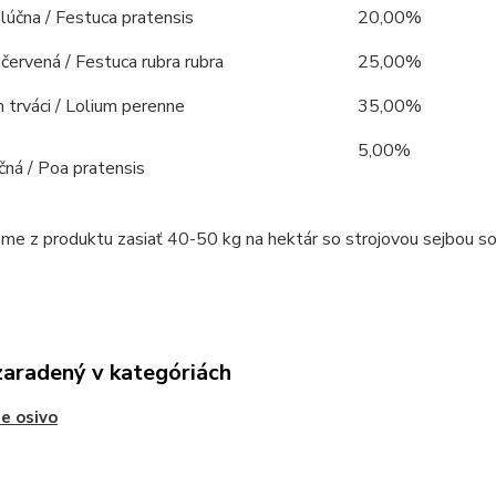
lúčna / Festuca pratensis
20,00%
červená / Festuca rubra rubra
25,00%
trváci / Lolium perenne
35,00%
5,00%
účná / Poa pratensis
e z produktu zasiať 40-50 kg na hektár so strojovou sejbou so 
zaradený v kategóriách
e osivo