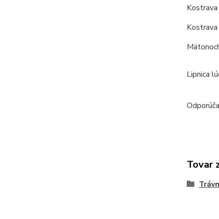
Kostrava 
Kostrava 
Mätonoch 
Lipnica l
Odporúčam
Tovar 
Trávn