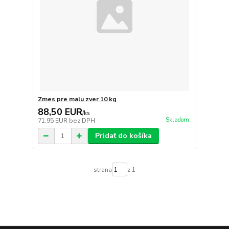
Zmes pre malu zver 10 kg
88,50 EUR
/
ks
Skladom
71,95 EUR
bez DPH
Pridať do košíka
strana
z 1