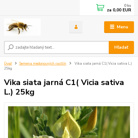
0
ks
za
0,00 EUR
Menu
Hľadať
Úvod
Semena medonosných rastlín
Vika siata jarná C1( Vicia sativa L.)
25kg
Vika siata jarná C1( Vicia sativa
L.) 25kg