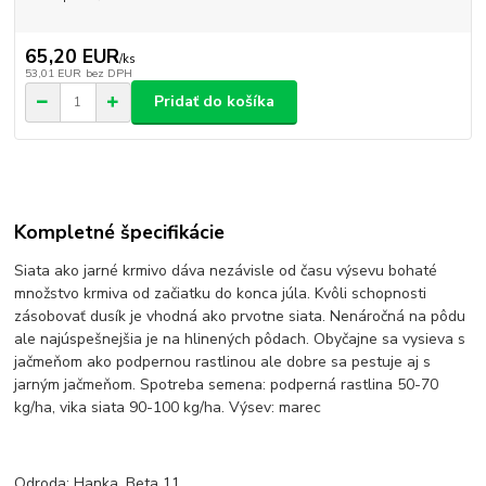
65,20 EUR
/
ks
53,01 EUR
bez DPH
Pridať do košíka
Kompletné špecifikácie
Siata ako jarné krmivo dáva nezávisle od času výsevu bohaté
množstvo krmiva od začiatku do konca júla. Kvôli schopnosti
zásobovať dusík je vhodná ako prvotne siata. Nenáročná na pôdu
ale najúspešnejšia je na hlinených pôdach. Obyčajne sa vysieva s
jačmeňom ako podpernou rastlinou ale dobre sa pestuje aj s
jarným jačmeňom. Spotreba semena: podperná rastlina 50-70
kg/ha, vika siata 90-100 kg/ha. Výsev: marec
Odroda: Hanka, Beta 11